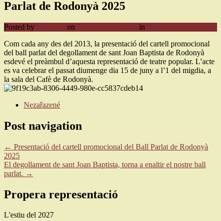
Parlat de Rodonyà 2025
Posted by
ballparlat
on
16 de juny de 2025
in
Nezařazené
Com cada any des del 2013, la presentació del cartell promocional
del ball parlat del degollament de sant Joan Baptista de Rodonyà
esdevé el preàmbul d’aquesta representació de teatre popular. L’acte
es va celebrar el passat diumenge dia 15 de juny a l’1 del migdia, a
la sala del Cafè de Rodonyà.
Nezařazené
Post navigation
←
Presentació del cartell promocional del Ball Parlat de Rodonyà
2025
El degollament de sant Joan Baptista, torna a enaltir el nostre ball
parlat.
→
Propera representació
L'estiu del 2027