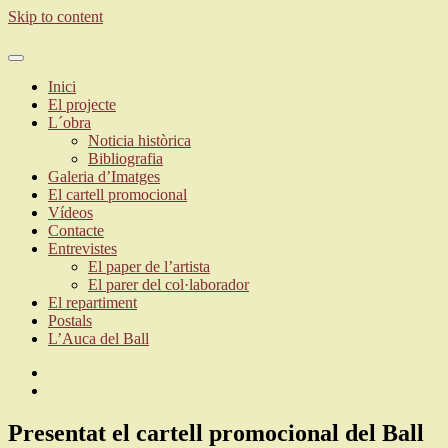
Skip to content
ballparlatrodonya.cat
Inici
El projecte
L´obra
Noticia històrica
Bibliografia
Galeria d’Imatges
El cartell promocional
Vídeos
Contacte
Entrevistes
El paper de l’artista
El parer del col·laborador
El repartiment
Postals
L’Auca del Ball
Presentat el cartell promocional del Ball