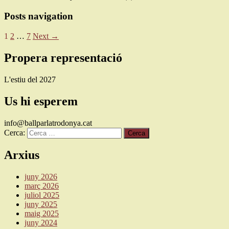
Posts navigation
1
2
…
7
Next →
Propera representació
L'estiu del 2027
Us hi esperem
info@ballparlatrodonya.cat
Cerca:
Arxius
juny 2026
març 2026
juliol 2025
juny 2025
maig 2025
juny 2024