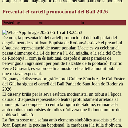
d’aquest capítol hagiogràfic de la vida del sant patró de la població.
Presentat el cartell promocional del Ball 2026
Posted by
ballparlat
on
15 de juny de 2026
in
Nezařazené
De nou, la presentació del cartell promocional del ball parlat del
degollament de sant Joan Baptista de Rodonyà esdevé el preàmbul
d’aquesta representació de teatre popular. L’acte es va celebrar el
passat diumenge dia 14 de juny a l’1 del migdia, a la sala del Cafè
de Rodonyà i, com ja és habitual, després d’unes paraules de
benvinguda i agraïment per part de l’alcalde de la població, l’Enric
Ferré Ginovart, es va procedir a mostrar el cartell al nodrit públic
que restava expectant.
Enguany, el dissenyador gràfic Jordi Culleré Sánchez, de Cal Fuster
del Gil, ha signat el cartell del Ball Parlat de Sant Joan de Rodonyà
2026.
El disseny brilla per la seva estètica modernista, un tribut a l’època
daurada d’aquesta representació teatral profundament arrelada al
municipi. La composició centra la figura de Salomé, emmarcada
amb motius modernistes de fulles d’olivera que li donen un toc de
noblesa i tradició.
La figura sosté una safata amb elements simbòlics associats a Sant
Joan Baptista: la petxina baptismal, la carabassa i la fulla d’olivera,