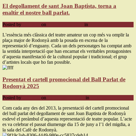
El degollament de sant Joan Baptista, torna a
enaltir el nostre ball parlat.
Posted by
ballparlat
on
4 de juliol de 2025
in
Nezařazené
L’essència més clàssica del teatre amateur un cop més va omplir la
plaça major de Rodonyà amb la posada en escena de la
representació d’enguany. Cada un dels personatges ha comptat amb
la sentida interpretació que han encarnat els veritables protagonistes
d’aquesta manifestació de la cultural popular i tradicional; el grup
d’artistes locals que ho fan possible.
Presentat el cartell promocional del Ball Parlat de
Rodonyà 2025
Posted by
ballparlat
on
16 de juny de 2025
in
Nezařazené
Com cada any des del 2013, la presentació del cartell promocional
del ball parlat del degollament de sant Joan Baptista de Rodonyà
esdevé el preàmbul d’aquesta representació de teatre popular. L’acte
es va celebrar el passat diumenge dia 15 de juny a l’1 del migdia, a
la sala del Cafè de Rodonyà.