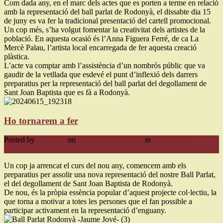
Com dada any, en el marc dels actes que es porten a terme en relació
amb la representació del ball parlat de Rodonyà, el dissabte dia 15
de juny es va fer la tradicional presentació del cartell promocional.
Un cop més, s’ha volgut fomentar la creativitat dels artistes de la
població. En aquesta ocasió és l’Anna Figuera Ferré, de ca La
Mercè Palau, l’artista local encarregada de fer aquesta creació
plàstica.
L’acte va comptar amb l’assistència d’un nombrós públic que va
gaudir de la vetllada que esdevé el punt d’inflexió dels darrers
preparatius per la representació del ball parlat del degollament de
Sant Joan Baptista que es fà a Rodonyà.
Ho tornarem a fer
Posted by
ballparlat
on
24 de febrer de 2024
in
Nezařazené
0
Comment
Un cop ja arrencat el curs del nou any, comencem amb els
preparatius per assolir una nova representació del nostre Ball Parlat,
el del degollament de Sant Joan Baptista de Rodonyà.
De nou, és la pròpia essència popular d’aquest projecte col·lectiu, la
que torna a motivar a totes les persones que el fan possible a
participar activament en la representació d’enguany.