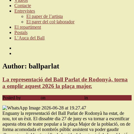
Vídeos
Contacte
Entrevistes
El paper de l’artista
El parer del col·laborador
El repartiment
Postals
L’Auca del Ball
Author:
ballparlat
La representació del Ball Parlat de Rodonyà, torna
a omplir aquest 2026 la plaça major.
Posted by
ballparlat
on
28 de juny de 2026
in
Nezařazené
Enguany la representació del Ball Parlat de Rodonyà ha estat, de
nou, tot un èxit. El dissabte dia 27 de juny es va tornar a escenificar
aquesta obra de teatre popular a la plaça Major de la població, on de
forma acomodada el nombrós públic assistent va poder gaudir