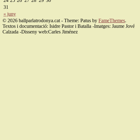
24
25
26
27
28
29
30
31
« juny
© 2026 ballparlatrodonya.cat - Theme: Patus by
FameThemes
.
Textos i documentació: Isidre Pastor i Batalla -Imatges: Jaume Jové
Calzada -Disseny web:Carles Jiménez