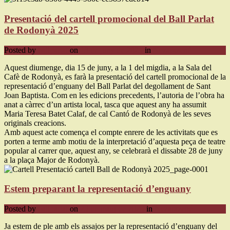
Presentació del cartell promocional del Ball Parlat
de Rodonyà 2025
Posted by
ballparlat
on
13 de juny de 2025
in
Nezařazené
Aquest diumenge, dia 15 de juny, a la 1 del migdia, a la Sala del
Cafè de Rodonyà, es farà la presentació del cartell promocional de la
representació d’enguany del Ball Parlat del degollament de Sant
Joan Baptista. Com en les edicions precedents, l’autoria de l’obra ha
anat a càrrec d’un artista local, tasca que aquest any ha assumit
Maria Teresa Batet Calaf, de cal Cantó de Rodonyà de les seves
originals creacions.
Amb aquest acte comença el compte enrere de les activitats que es
porten a terme amb motiu de la interpretació d’aquesta peça de teatre
popular al carrer que, aquest any, se celebrarà el dissabte 28 de juny
a la plaça Major de Rodonyà.
Estem preparant la representació d’enguany
Posted by
ballparlat
on
25 de maig de 2025
in
Nezařazené
Ja estem de ple amb els assajos per la representació d’enguany del