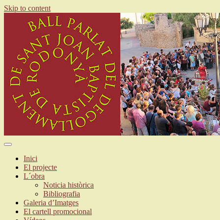
Skip to content
ballparlatrodonya.cat
Inici
El projecte
L´obra
Noticia històrica
Bibliografia
Galeria d’Imatges
El cartell promocional