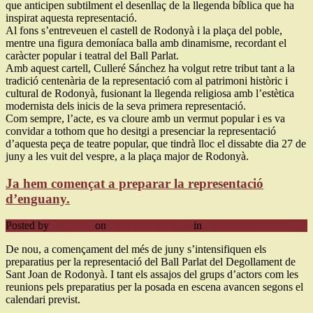
que anticipen subtilment el desenllaç de la llegenda bíblica que ha
inspirat aquesta representació.
Al fons s’entreveuen el castell de Rodonyà i la plaça del poble,
mentre una figura demoníaca balla amb dinamisme, recordant el
caràcter popular i teatral del Ball Parlat.
Amb aquest cartell, Culleré Sánchez ha volgut retre tribut tant a la
tradició centenària de la representació com al patrimoni històric i
cultural de Rodonyà, fusionant la llegenda religiosa amb l’estètica
modernista dels inicis de la seva primera representació.
Com sempre, l’acte, es va cloure amb un vermut popular i es va
convidar a tothom que ho desitgi a presenciar la representació
d’aquesta peça de teatre popular, que tindrà lloc el dissabte dia 27 de
juny a les vuit del vespre, a la plaça major de Rodonyà.
Ja hem començat a preparar la representació
d’enguany.
Posted by
ballparlat
on
9 de març de 2026
in
Nezařazené
De nou, a començament del més de juny s’intensifiquen els
preparatius per la representació del Ball Parlat del Degollament de
Sant Joan de Rodonyà. I tant els assajos del grups d’actors com les
reunions pels preparatius per la posada en escena avancen segons el
calendari previst.