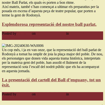
nostre Ball Parlat, els quals es porten a bon ritme.
Així mateix, també s’han començat a ultimar els preparatius per la
posada en escena d’aquesta peça de teatre popular, que porten a
terme la gent de Rodonyà.
Esplendorosa representació del nostre ball parlat.
Posted by
ballparlat
on
30 de juny de 2024
in
Nezařazené
0
Comment
Un cop més, i ja en van onze, que la representació del ball parlat de
Rodonyà a tornat ha omplir de joia la plaça major del poble. De nou,
els personatges que donen vida aquesta trama històrica, interpretats
per la mateixa gent del poble, han assolit el lluïment de la
representació sota l’escalf del nodrit públic que els ha acompanyat
en aquesta jornada.
La presentació del cartell del Ball d’enguany, tot un
èxit.
Posted by
ballparlat
on
17 de juny de 2024
in
Nezařazené
0
Comment