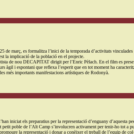
 25 de març, es formalitza l’inici de la temporada d’activitats vinculad
t la implicació de la població en el projecte.
tista de nou DECAPITAT dirigit per l’Enric Pèlach. En el film es prese
 àgil i espontani que reflexa l’esperit que en tot moment ha caracteritzat
de les més importants manifestacions artístiques de Rodonyà.
han iniciat els preparatius per la representació d’enguany d’aquesta pe
t petit poble de l’Alt Camp s’involucren activament per tenir-ho tot a p
i promoure la representació i donar a conèixer el treball de l’equip de co