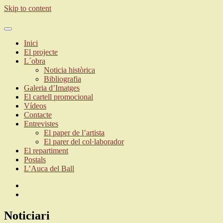
Skip to content
ballparlatrodonya.cat
Inici
El projecte
L´obra
Noticia històrica
Bibliografia
Galeria d’Imatges
El cartell promocional
Vídeos
Contacte
Entrevistes
El paper de l’artista
El parer del col·laborador
El repartiment
Postals
L’Auca del Ball
Noticiari