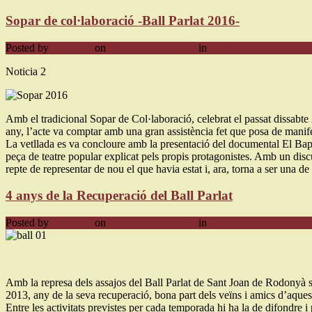
Sopar de col·laboració -Ball Parlat 2016-
Posted by
ballparlat
on
28 de març de 2016
in
Noticiari
0 Comment
Noticia 2
Amb el tradicional Sopar de Col·laboració, celebrat el passat dissabte
any, l’acte va comptar amb una gran assistència fet que posa de manifes
La vetllada es va concloure amb la presentació del documental El Bap
peça de teatre popular explicat pels propis protagonistes. Amb un discurs
repte de representar de nou el que havia estat i, ara, torna a ser una 
4 anys de la Recuperació del Ball Parlat
Posted by
ballparlat
on
21 de març de 2016
in
Noticiari
0 Comment
Amb la represa dels assajos del Ball Parlat de Sant Joan de Rodonyà s’
2013, any de la seva recuperació, bona part dels veïns i amics d’aques
Entre les activitats previstes per cada temporada hi ha la de difondre 