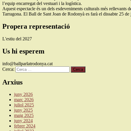
l’equip encarregat del vestuari i la logística.
Aquest espectacle és un dels esdeveniments culturals més rellevants de 
Tarragona. El Ball de Sant Joan de Rodonyà es farà el dissabte 25 de jun
Propera representació
L'estiu del 2027
Us hi esperem
info@ballparlatrodonya.cat
Cerca:
Arxius
juny 2026
març 2026
juliol 2025
juny 2025
maig 2025
juny 2024
febrer 2024